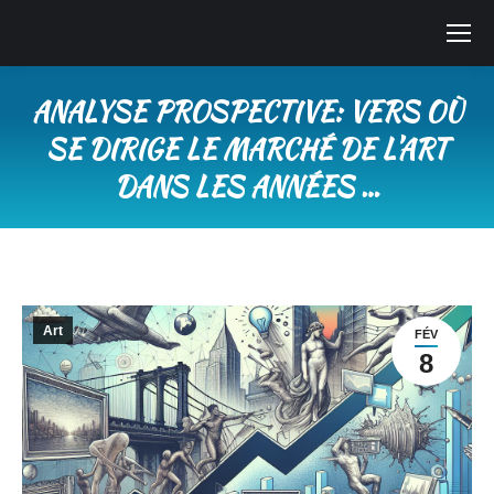
ANALYSE PROSPECTIVE: VERS OÙ
SE DIRIGE LE MARCHÉ DE L’ART
DANS LES ANNÉES …
Vous êtes ici :
Art
FÉV
8