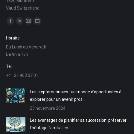
1820 Montreux
Vaud Switzerland
Trouvez nous sur :
La
La
La
La
page
page
page
page
Horaire :
Facebook
LinkedIn
E-
Site
Du Lundi au Vendredi
s'ouvre
s'ouvre
mail
Web
De 9h a 17h
dans
dans
s'ouvre
s'ouvre
une
une
dans
dans
Tel :
nouvelle
nouvelle
une
une
+41 21 963 07 01
fenêtre
fenêtre
nouvelle
nouvelle
fenêtre
fenêtre
Les cryptomonnaies : un monde d’opportunités à
explorer pour un avenir pros…
23 novembre 2024
Les avantages de planifier sa succession: préserver
l’héritage familial en …