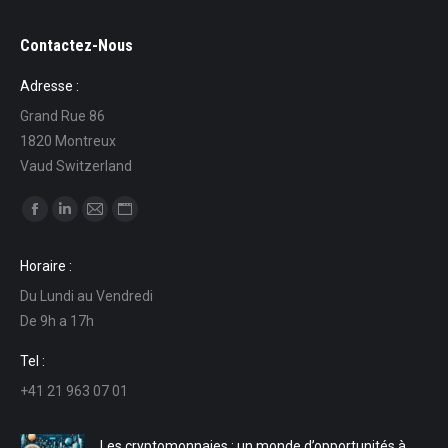
Contactez-Nous
Adresse :
Grand Rue 86
1820 Montreux
Vaud Switzerland
Trouvez nous sur :
La
La
La
La
page
page
page
page
Horaire :
Facebook
LinkedIn
E-
Site
Du Lundi au Vendredi
s'ouvre
s'ouvre
mail
Web
De 9h a 17h
dans
dans
s'ouvre
s'ouvre
une
une
dans
dans
Tel :
nouvelle
nouvelle
une
une
+41 21 963 07 01
fenêtre
fenêtre
nouvelle
nouvelle
fenêtre
fenêtre
Les cryptomonnaies : un monde d’opportunités à