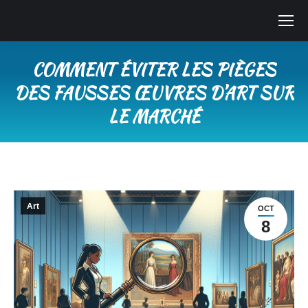
COMMENT ÉVITER LES PIÈGES
DES FAUSSES ŒUVRES D’ART SUR
LE MARCHÉ
Vous êtes ici :
Art
OCT
8