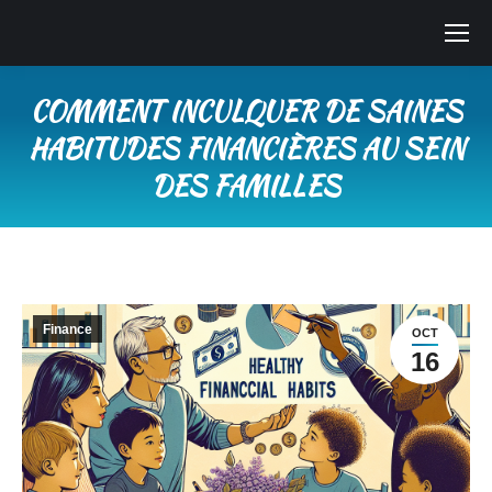
COMMENT INCULQUER DE SAINES
HABITUDES FINANCIÈRES AU SEIN
DES FAMILLES
Vous êtes ici :
Finance
OCT
16