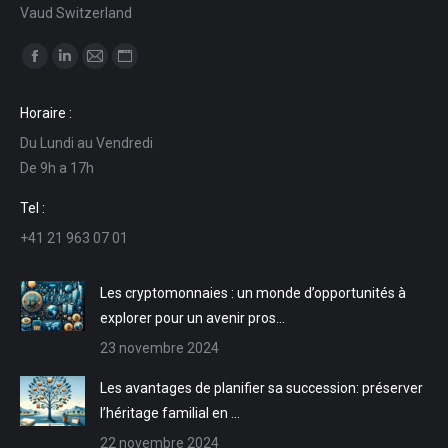
Vaud Switzerland
Trouvez nous sur :
La
La
La
La
page
page
page
page
Horaire :
Facebook
LinkedIn
E-
Site
Du Lundi au Vendredi
s'ouvre
s'ouvre
mail
Web
De 9h a 17h
dans
dans
s'ouvre
s'ouvre
une
une
dans
dans
Tel :
nouvelle
nouvelle
une
une
+41 21 963 07 01
fenêtre
fenêtre
nouvelle
nouvelle
fenêtre
fenêtre
Les cryptomonnaies : un monde d’opportunités à
explorer pour un avenir pros…
23 novembre 2024
Les avantages de planifier sa succession: préserver
l’héritage familial en …
22 novembre 2024