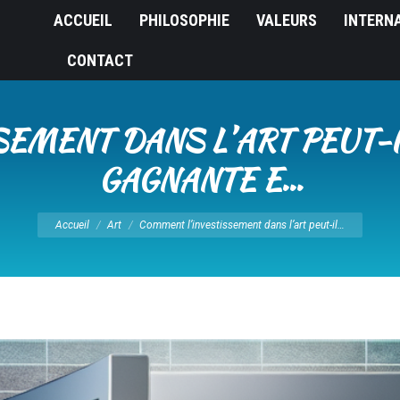
ACCUEIL
PHILOSOPHIE
VALEURS
INTERN
CONTACT
EMENT DANS LʼART PEUT-I
GAGNANTE E…
Vous êtes ici :
Accueil
Art
Comment lʼinvestissement dans lʼart peut-il…