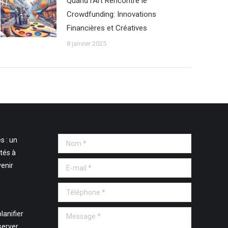
Quand l’Art Rencontre le
Crowdfunding: Innovations
Financières et Créatives
8 janvier 2025
s : un
Nom *
tés à
E-mail *
venir
Téléphone *
Message *
lanifier
server