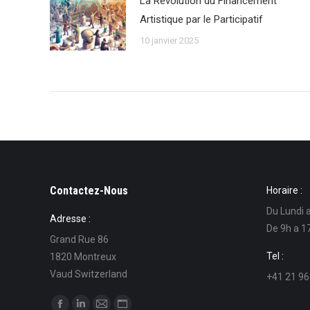
La Révolution du Financement
Artistique par le Participatif
10 janvier 2025
Contactez-Nous
Horaire :
Du Lundi 
Adresse :
De 9h a 1
Grand Rue 86
Tel :
1820 Montreux
Vaud Switzerland
+41 21 96
Trouvez nous sur :