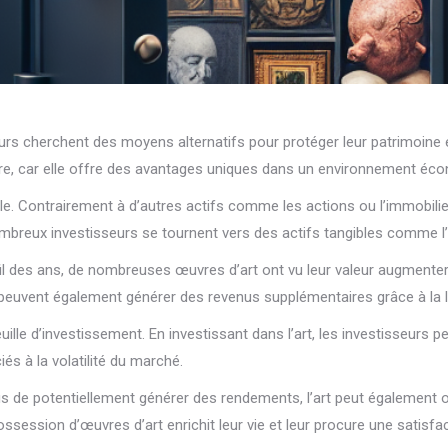
rs cherchent des moyens alternatifs pour protéger leur patrimoine 
aire, car elle offre des avantages uniques dans un environnement éco
ble. Contrairement à d’autres actifs comme les actions ou l’immobilie
mbreux investisseurs se tournent vers des actifs tangibles comme l’a
u fil des ans, de nombreuses œuvres d’art ont vu leur valeur augmente
t peuvent également générer des revenus supplémentaires grâce à la l
euille d’investissement. En investissant dans l’art, les investisseurs p
iés à la volatilité du marché.
plus de potentiellement générer des rendements, l’art peut également o
ssession d’œuvres d’art enrichit leur vie et leur procure une satisfac