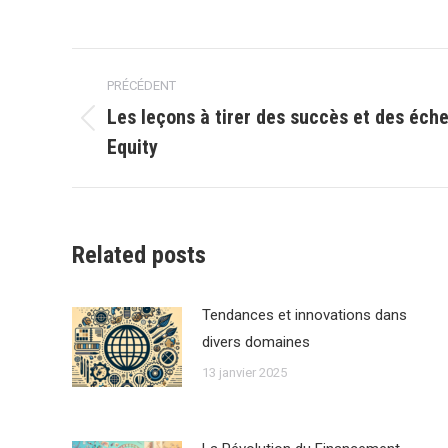
Navigation
PRÉCÉDENT
article
Les leçons à tirer des succès et des éche
Article
Equity
précédent
:
Related posts
Tendances et innovations dans
divers domaines
13 janvier 2025