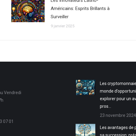
Les Innovateurs Latino-
Américains: Esprits Brillants à
Surveiller
9 janvier 2025
Les cryptomonnaie
monde d’opportuni
au Vendredi
explorer pour un a
7h
pros…
23 novembre 2024
3 07 01
Les avantages de p
sa succession: pré