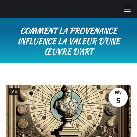
COMMENT LA PROVENANCE
INFLUENCE LA VALEUR D’UNE
ŒUVRE D’ART
Vous êtes ici :
Art
FÉV
5