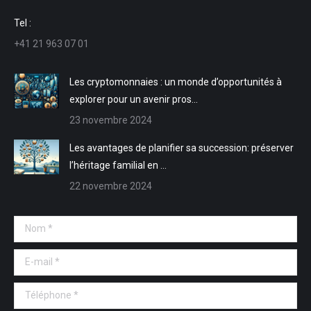
une
une
dans
dans
Tel :
nouvelle
nouvelle
une
une
+41 21 963 07 01
fenêtre
fenêtre
nouvelle
nouvelle
fenêtre
fenêtre
Les cryptomonnaies : un monde d’opportunités à
explorer pour un avenir pros…
23 novembre 2024
Les avantages de planifier sa succession: préserver
l’héritage familial en …
22 novembre 2024
Nom *
E-mail *
Téléphone *