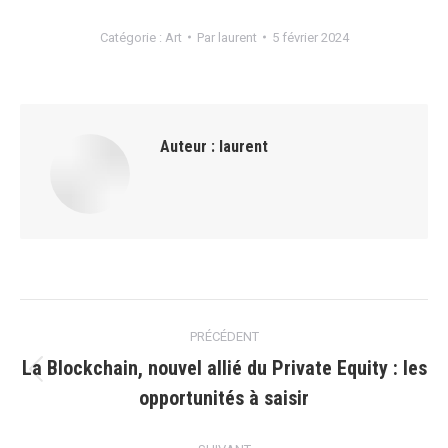
Catégorie :
Art
Par
laurent
5 février 2024
Auteur :
laurent
Navigation
PRÉCÉDENT
article
La Blockchain, nouvel allié du Private Equity : les
Article
opportunités à saisir
précédent
: