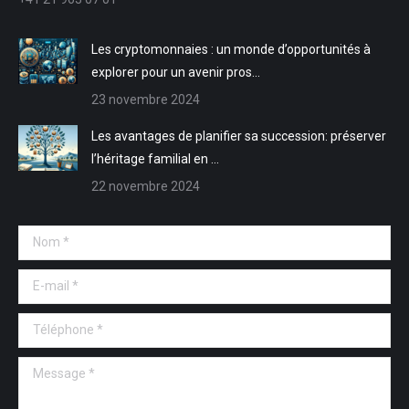
fenêtre
fenêtre
nouvelle
nouvelle
fenêtre
fenêtre
Les cryptomonnaies : un monde d’opportunités à
explorer pour un avenir pros…
23 novembre 2024
Les avantages de planifier sa succession: préserver
l’héritage familial en …
22 novembre 2024
Nom *
E-mail *
Téléphone *
Message *