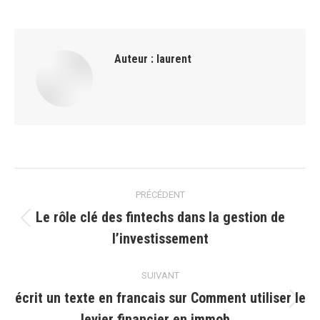
Auteur :
laurent
Navigation
PRÉCÉDENT
article
Le rôle clé des fintechs dans la gestion de
Article
l’investissement
précédent
:
SUIVANT
écrit un texte en francais sur Comment utiliser le
Article
levier financier en immob…