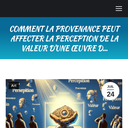
COMMENT LA PROVENANCE PEUT
AFFECTER LA PERCEPTION DE LA
VALEUR D’UNE ŒUVRE D…
Vous êtes ici :
Art
JUIL
24