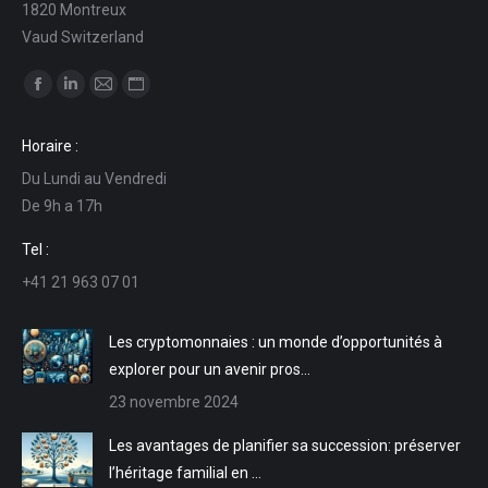
1820 Montreux
Vaud Switzerland
Trouvez nous sur :
La
La
La
La
page
page
page
page
Horaire :
Facebook
LinkedIn
E-
Site
Du Lundi au Vendredi
s'ouvre
s'ouvre
mail
Web
De 9h a 17h
dans
dans
s'ouvre
s'ouvre
une
une
dans
dans
Tel :
nouvelle
nouvelle
une
une
+41 21 963 07 01
fenêtre
fenêtre
nouvelle
nouvelle
fenêtre
fenêtre
Les cryptomonnaies : un monde d’opportunités à
explorer pour un avenir pros…
23 novembre 2024
Les avantages de planifier sa succession: préserver
l’héritage familial en …