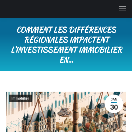
COMMENT LES DIFFÉRENCES
RÉGIONALES IMPACTENT
L’INVESTISSEMENT IMMOBILIER
EN…
Vous êtes ici :
Immobilier
JAN
30