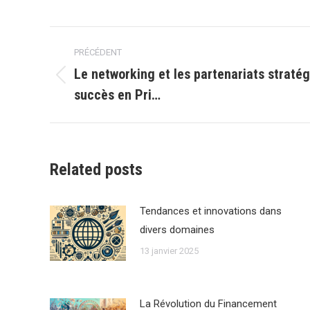
Navigation
PRÉCÉDENT
article
Le networking et les partenariats stratég
Article
succès en Pri…
précédent
:
Related posts
Tendances et innovations dans
divers domaines
13 janvier 2025
La Révolution du Financement