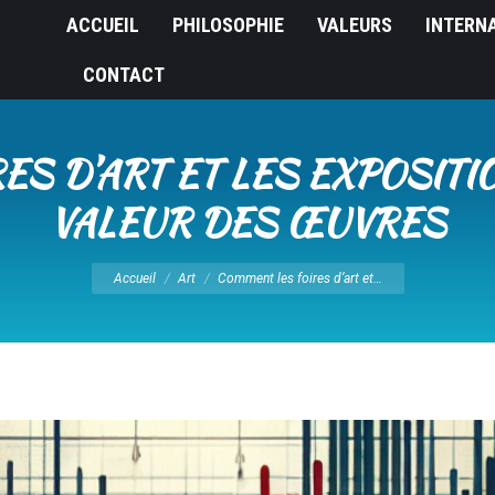
ACCUEIL
PHILOSOPHIE
VALEURS
INTERN
CONTACT
S D’ART ET LES EXPOSITI
VALEUR DES ŒUVRES
Vous êtes ici :
Accueil
Art
Comment les foires d’art et…