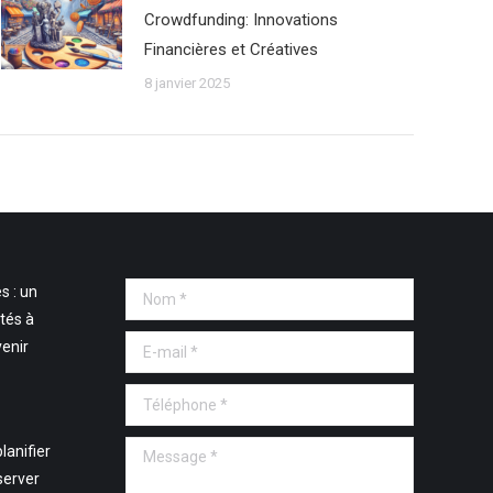
Crowdfunding: Innovations
Financières et Créatives
8 janvier 2025
s : un
Nom *
tés à
E-mail *
venir
Téléphone *
Message *
lanifier
server