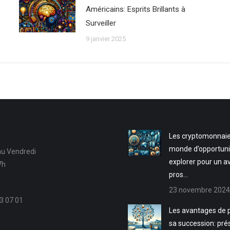
Américains: Esprits Brillants à
Surveiller
9 janvier 2025
Les cryptomonnaie
monde d’opportuni
au Vendredi
explorer pour un a
7h
pros…
23 novembre 2024
3 07 01
Les avantages de p
sa succession: pré