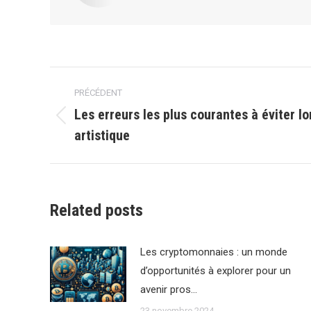
Navigation
PRÉCÉDENT
article
Les erreurs les plus courantes à éviter lo
Article
artistique
précédent
:
Related posts
Les cryptomonnaies : un monde
d’opportunités à explorer pour un
avenir pros…
23 novembre 2024