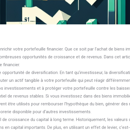
richir votre portefeuille financier. Que ce soit par l’achat de biens 
 nombreuses opportunités de croissance et de revenus. Dans cet arti
e financier.
pportunité de diversification. En tant qu’investisseur, la diversifica
jouter un actif tangible à votre portefeuille qui peut réagir différ
e vos investissements et à protéger votre portefeuille contre les baiss
tiel de revenus stables. Si vous investissez dans des biens immobili
vent être utilisés pour rembourser l’hypothèque du bien, générer d
sorerie disponible pour d’autres investissements.
el de croissance du capital à long terme. Historiquement, les valeur
ns en capital importants. De plus, en utilisant un effet de levier, c’e