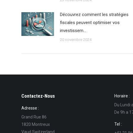
Découvrez comment les stratégies
fiscales peuvent optimiser vos
investissem…
20 novembre 2024
Contactez-Nous
Horaire :
Du Lundi 
Adresse :
De 9h a 1
Grand Rue 86
Tel :
1820 Montreux
Vaud Switzerland