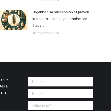
Organiser sa succession et prévoir
la transmission du patrimoine: les
étape…
18 novembre 2024
s : un
Nom *
tés à
E-mail *
venir
Téléphone *