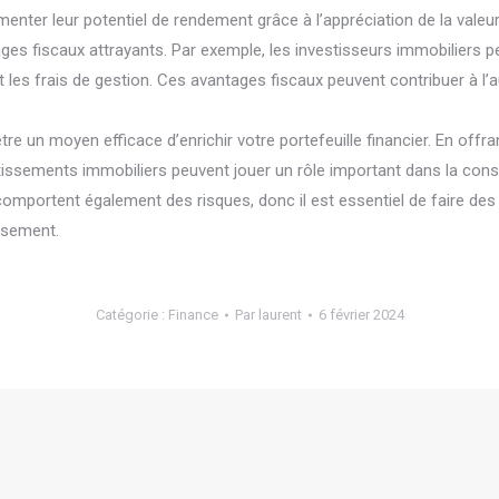
enter leur potentiel de rendement grâce à l’appréciation de la valeur
ges fiscaux attrayants. Par exemple, les investisseurs immobiliers p
et les frais de gestion. Ces avantages fiscaux peuvent contribuer à 
e un moyen efficace d’enrichir votre portefeuille financier. En offran
tissements immobiliers peuvent jouer un rôle important dans la constr
comportent également des risques, donc il est essentiel de faire de
ssement.
Catégorie :
Finance
Par
laurent
6 février 2024