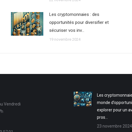
Les cryptomonnaies : des
opportunités pour diversifier et
sécuriser vos inv…
19 novembre 2024
Les cryptomonnaie
monde d’opportuni
au Vendredi
explorer pour un a
7h
pros…
23 novembre 2024