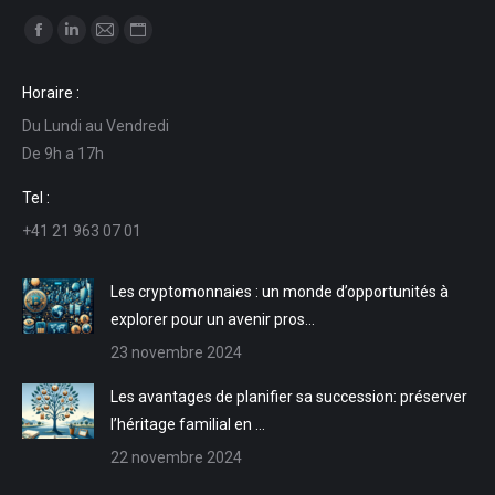
Trouvez nous sur :
La
La
La
La
page
page
page
page
Horaire :
Facebook
LinkedIn
E-
Site
Du Lundi au Vendredi
s'ouvre
s'ouvre
mail
Web
De 9h a 17h
dans
dans
s'ouvre
s'ouvre
une
une
dans
dans
Tel :
nouvelle
nouvelle
une
une
+41 21 963 07 01
fenêtre
fenêtre
nouvelle
nouvelle
fenêtre
fenêtre
Les cryptomonnaies : un monde d’opportunités à
explorer pour un avenir pros…
23 novembre 2024
Les avantages de planifier sa succession: préserver
l’héritage familial en …
22 novembre 2024