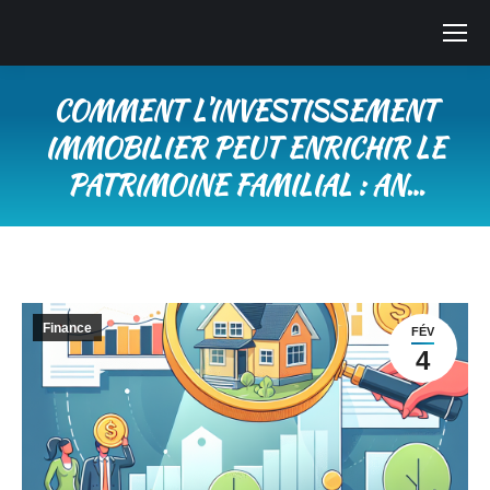
COMMENT L’INVESTISSEMENT
IMMOBILIER PEUT ENRICHIR LE
PATRIMOINE FAMILIAL : AN…
Vous êtes ici :
Finance
FÉV
4