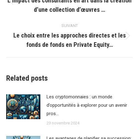
L’impact des consultants en art dans la création
Article
d’une collection d’œuvres …
précédent
:
SUIVANT
Le choix entre les approches directes et les
Article
fonds de fonds en Private Equity…
suivant
:
Related posts
Les cryptomonnaies : un monde
d’opportunités à explorer pour un avenir
pros…
23 novembre 2024
Les avantages de planifier sa succession: