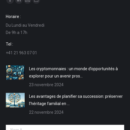
La
La
La
La
page
page
page
page
Horaire :
Facebook
LinkedIn
E-
Site
Du Lundi au Vendredi
s'ouvre
s'ouvre
mail
Web
De 9h a 17h
dans
dans
s'ouvre
s'ouvre
une
une
dans
dans
Tel :
nouvelle
nouvelle
une
une
+41 21 963 07 01
fenêtre
fenêtre
nouvelle
nouvelle
fenêtre
fenêtre
Les cryptomonnaies : un monde d’opportunités à
explorer pour un avenir pros…
23 novembre 2024
Les avantages de planifier sa succession: préserver
l’héritage familial en …
22 novembre 2024
Nom *