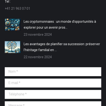
Tel :
nouvelle
nouvelle
une
une
+41 21 963 07 01
fenêtre
fenêtre
nouvelle
nouvelle
fenêtre
fenêtre
Les cryptomonnaies : un monde d’opportunités à
explorer pour un avenir pros…
23 novembre 2024
Les avantages de planifier sa succession: préserver
l’héritage familial en …
22 novembre 2024
Nom *
E-mail *
Téléphone *
Message *