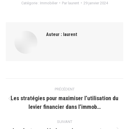
Catégorie :
Immobilier
Par
laurent
29 janvier 2024
Auteur :
laurent
Navigation
PRÉCÉDENT
article
Les stratégies pour maximiser l’utilisation du
Article
levier financier dans l’immob…
précédent
:
SUIVANT