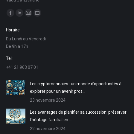
Trouvez nous sur :
La
La
La
La
page
page
page
page
Horaire :
Facebook
LinkedIn
E-
Site
Du Lundi au Vendredi
s'ouvre
s'ouvre
mail
Web
De 9h a 17h
dans
dans
s'ouvre
s'ouvre
une
une
dans
dans
Tel :
nouvelle
nouvelle
une
une
+41 21 963 07 01
fenêtre
fenêtre
nouvelle
nouvelle
fenêtre
fenêtre
Les cryptomonnaies : un monde d’opportunités à
explorer pour un avenir pros…
23 novembre 2024
Les avantages de planifier sa succession: préserver
l’héritage familial en …
22 novembre 2024