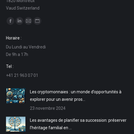
1820 Montreux
Vaud Switzerland
Trouvez nous sur :
La
La
La
La
page
page
page
page
Horaire :
Facebook
LinkedIn
E-
Site
Du Lundi au Vendredi
s'ouvre
s'ouvre
mail
Web
De 9h a 17h
dans
dans
s'ouvre
s'ouvre
une
une
dans
dans
Tel :
nouvelle
nouvelle
une
une
+41 21 963 07 01
fenêtre
fenêtre
nouvelle
nouvelle
fenêtre
fenêtre
Les cryptomonnaies : un monde d’opportunités à
explorer pour un avenir pros…
23 novembre 2024
Les avantages de planifier sa succession: préserver
l’héritage familial en …