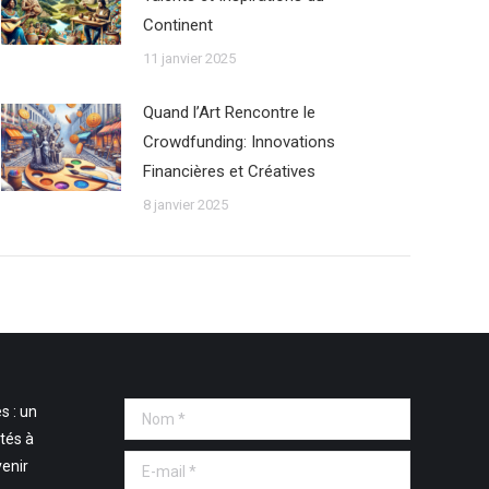
Continent
11 janvier 2025
Quand l’Art Rencontre le
Crowdfunding: Innovations
Financières et Créatives
8 janvier 2025
s : un
Nom *
tés à
E-mail *
venir