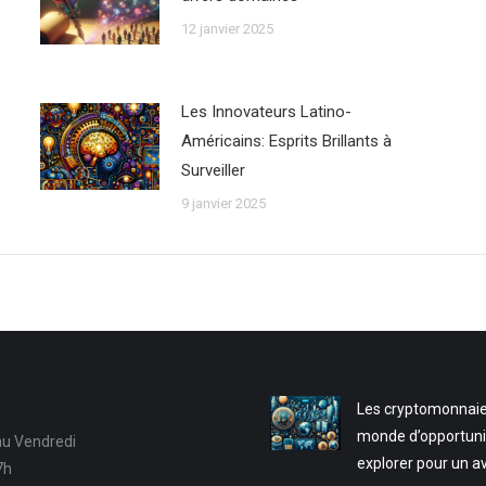
12 janvier 2025
Les Innovateurs Latino-
Américains: Esprits Brillants à
Surveiller
9 janvier 2025
Les cryptomonnaie
monde d’opportuni
au Vendredi
explorer pour un a
7h