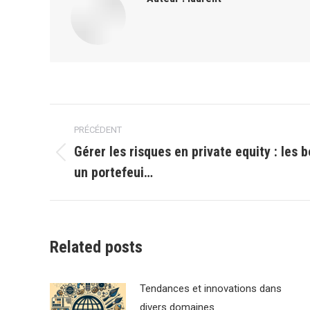
Navigation
PRÉCÉDENT
article
Gérer les risques en private equity : les
Article
un portefeui…
précédent
:
Related posts
Tendances et innovations dans
divers domaines