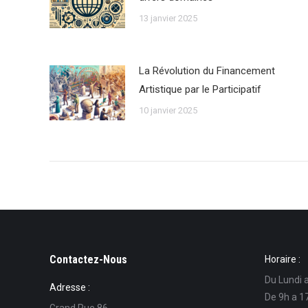
13 janvier 2025
La Révolution du Financement
Artistique par le Participatif
10 janvier 2025
Contactez-Nous
Horaire :
Du Lundi 
Adresse :
De 9h a 1