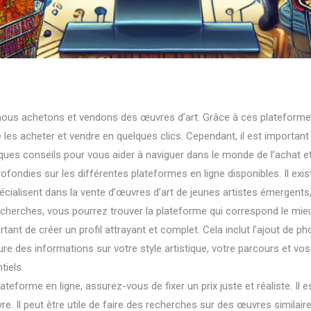
 nous achetons et vendons des œuvres d’art. Grâce à ces plateformes
les acheter et vendre en quelques clics. Cependant, il est important 
ues conseils pour vous aider à naviguer dans le monde de l’achat et 
profondies sur les différentes plateformes en ligne disponibles. Il 
ialisent dans la vente d’œuvres d’art de jeunes artistes émergents, 
cherches, vous pourrez trouver la plateforme qui correspond le mie
tant de créer un profil attrayant et complet. Cela inclut l’ajout de p
ure des informations sur votre style artistique, votre parcours et vos r
tiels.
eforme en ligne, assurez-vous de fixer un prix juste et réaliste. Il
l’œuvre. Il peut être utile de faire des recherches sur des œuvres simila