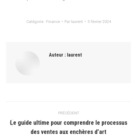
Catégorie :
Finance
Par
laurent
5 février 2024
Auteur :
laurent
Navigation
PRÉCÉDENT
article
Le guide ultime pour comprendre le processus
Article
des ventes aux enchères dʼart
précédent