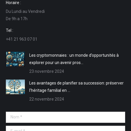
Horaire :
Facebook
LinkedIn
E-
Site
Du Lundi au Vendredi
s'ouvre
s'ouvre
mail
Web
De 9h a 17h
dans
dans
s'ouvre
s'ouvre
une
une
dans
dans
Tel :
nouvelle
nouvelle
une
une
+41 21 963 07 01
fenêtre
fenêtre
nouvelle
nouvelle
fenêtre
fenêtre
Les cryptomonnaies : un monde d’opportunités à
explorer pour un avenir pros…
23 novembre 2024
Les avantages de planifier sa succession: préserver
l’héritage familial en …
22 novembre 2024
Nom *
E-mail *