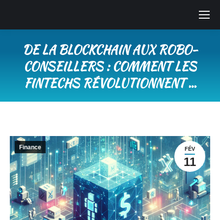
DE LA BLOCKCHAIN AUX ROBO-
CONSEILLERS : COMMENT LES
FINTECHS RÉVOLUTIONNENT …
Vous êtes ici :
Finance
FÉV
11