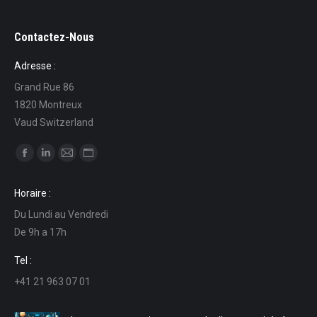
Contactez-Nous
Adresse :
Grand Rue 86
1820 Montreux
Vaud Switzerland
Trouvez nous sur :
La
La
La
La
page
page
page
page
Horaire :
Facebook
LinkedIn
E-
Site
Du Lundi au Vendredi
s'ouvre
s'ouvre
mail
Web
De 9h a 17h
dans
dans
s'ouvre
s'ouvre
une
une
dans
dans
Tel :
nouvelle
nouvelle
une
une
+41 21 963 07 01
fenêtre
fenêtre
nouvelle
nouvelle
fenêtre
fenêtre