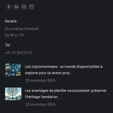
Trouvez nous sur :
La
La
La
La
page
page
page
page
Horaire :
Facebook
LinkedIn
E-
Site
Du Lundi au Vendredi
s'ouvre
s'ouvre
mail
Web
De 9h a 17h
dans
dans
s'ouvre
s'ouvre
une
une
dans
dans
Tel :
nouvelle
nouvelle
une
une
+41 21 963 07 01
fenêtre
fenêtre
nouvelle
nouvelle
fenêtre
fenêtre
Les cryptomonnaies : un monde d’opportunités à
explorer pour un avenir pros…
23 novembre 2024
Les avantages de planifier sa succession: préserver
l’héritage familial en …
22 novembre 2024