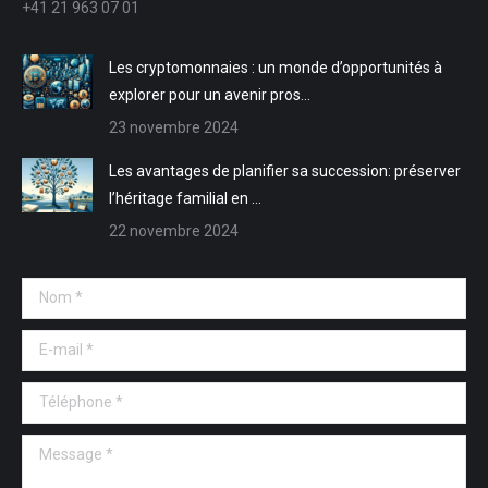
+41 21 963 07 01
fenêtre
fenêtre
nouvelle
nouvelle
fenêtre
fenêtre
Les cryptomonnaies : un monde d’opportunités à
explorer pour un avenir pros…
23 novembre 2024
Les avantages de planifier sa succession: préserver
l’héritage familial en …
22 novembre 2024
Nom *
E-mail *
Téléphone *
Message *