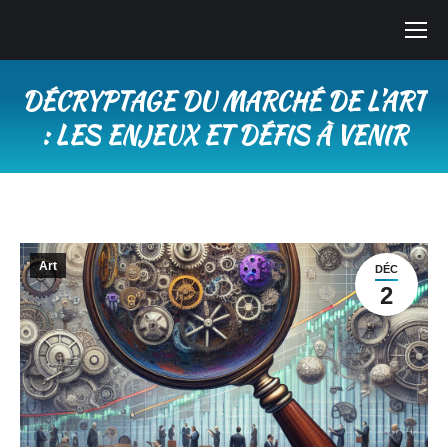
DÉCRYPTAGE DU MARCHÉ DE L’ART
: LES ENJEUX ET DÉFIS À VENIR
Vous êtes ici :
Art
DÉC
2