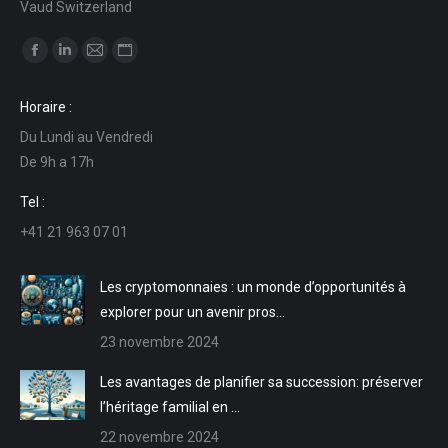
Vaud Switzerland
Trouvez nous sur :
La
La
La
La
page
page
page
page
Horaire :
Facebook
LinkedIn
E-
Site
Du Lundi au Vendredi
s'ouvre
s'ouvre
mail
Web
De 9h a 17h
dans
dans
s'ouvre
s'ouvre
une
une
dans
dans
Tel :
nouvelle
nouvelle
une
une
+41 21 963 07 01
fenêtre
fenêtre
nouvelle
nouvelle
fenêtre
fenêtre
Les cryptomonnaies : un monde d’opportunités à
explorer pour un avenir pros…
23 novembre 2024
Les avantages de planifier sa succession: préserver
l’héritage familial en …
22 novembre 2024