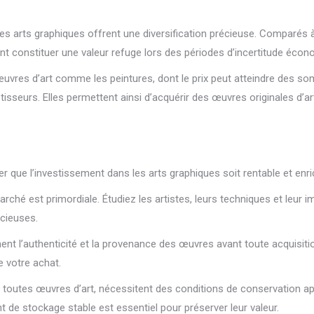
r, les arts graphiques offrent une diversification précieuse. Comparé
nt constituer une valeur refuge lors des périodes d’incertitude écon
œuvres d’art comme les peintures, dont le prix peut atteindre des s
stisseurs. Elles permettent ainsi d’acquérir des œuvres originales d
r que l’investissement dans les arts graphiques soit rentable et enri
ché est primordiale. Étudiez les artistes, leurs techniques et leur im
écieuses.
nt l’authenticité et la provenance des œuvres avant toute acquisition.
e votre achat.
toutes œuvres d’art, nécessitent des conditions de conservation app
de stockage stable est essentiel pour préserver leur valeur.