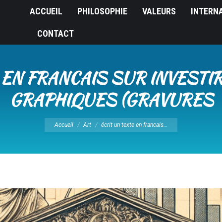
ACCUEIL
PHILOSOPHIE
VALEURS
INTERN
CONTACT
 EN FRANCAIS SUR INVESTI
GRAPHIQUES (GRAVURES
Vous êtes ici :
Accueil
Art
écrit un texte en francais…