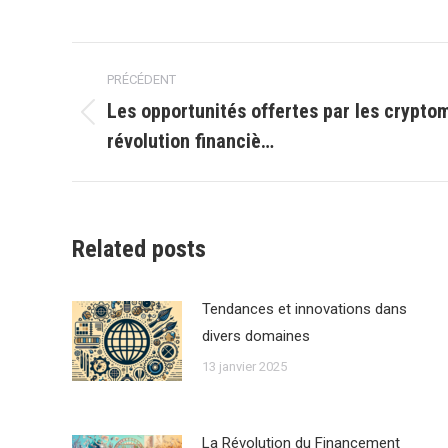
Navigation
PRÉCÉDENT
article
Les opportunités offertes par les crypto
Article
révolution financiè…
précédent
:
Related posts
Tendances et innovations dans
divers domaines
13 janvier 2025
La Révolution du Financement