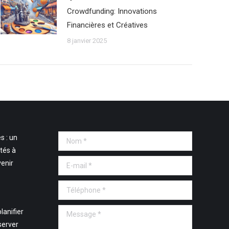
Crowdfunding: Innovations
Financières et Créatives
8 janvier 2025
s : un
Nom *
tés à
E-mail *
venir
Téléphone *
Message *
lanifier
server