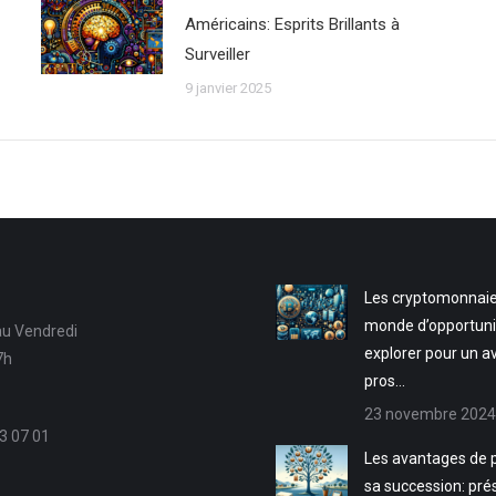
Américains: Esprits Brillants à
Surveiller
9 janvier 2025
Les cryptomonnaie
monde d’opportuni
au Vendredi
explorer pour un a
7h
pros…
23 novembre 2024
3 07 01
Les avantages de p
sa succession: pré