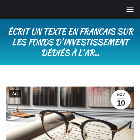
ÉCRIT UN TEXTE EN FRANCAIS SUR
LES FONDS DʼINVESTISSEMENT
DÉDIÉS À LʼAR…
Vous êtes ici :
Art
NOV
10