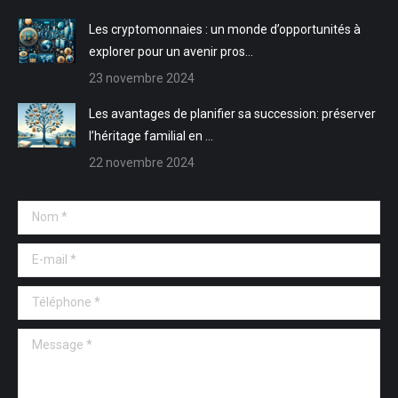
fenêtre
fenêtre
Les cryptomonnaies : un monde d’opportunités à
explorer pour un avenir pros…
23 novembre 2024
Les avantages de planifier sa succession: préserver
l’héritage familial en …
22 novembre 2024
Nom *
E-mail *
Téléphone *
Message *