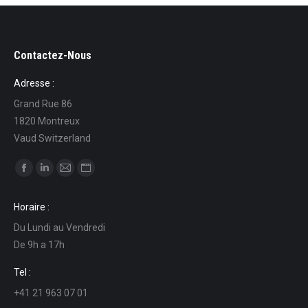
Contactez-Nous
Adresse :
Grand Rue 86
1820 Montreux
Vaud Switzerland
Trouvez nous sur :
La
La
La
La
page
page
page
page
Horaire :
Facebook
LinkedIn
E-
Site
Du Lundi au Vendredi
s'ouvre
s'ouvre
mail
Web
De 9h a 17h
dans
dans
s'ouvre
s'ouvre
une
une
dans
dans
Tel :
nouvelle
nouvelle
une
une
+41 21 963 07 01
fenêtre
fenêtre
nouvelle
nouvelle