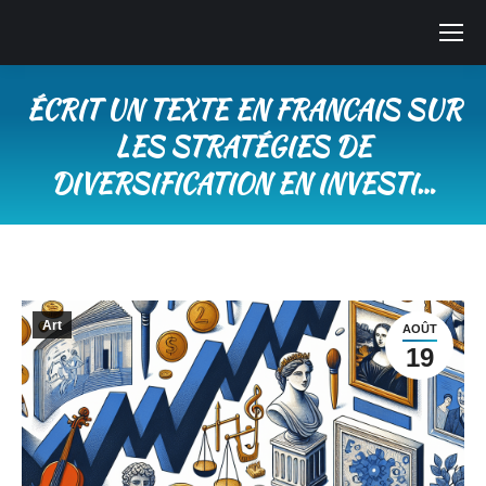
ÉCRIT UN TEXTE EN FRANCAIS SUR
LES STRATÉGIES DE
DIVERSIFICATION EN INVESTI…
Vous êtes ici :
Art
AOÛT
19