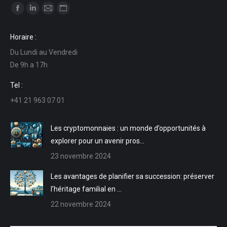
Trouvez nous sur :
La
La
La
La
page
page
page
page
Horaire :
Facebook
LinkedIn
E-
Site
Du Lundi au Vendredi
s'ouvre
s'ouvre
mail
Web
De 9h a 17h
dans
dans
s'ouvre
s'ouvre
une
une
dans
dans
Tel :
nouvelle
nouvelle
une
une
+41 21 963 07 01
fenêtre
fenêtre
nouvelle
nouvelle
fenêtre
fenêtre
Les cryptomonnaies : un monde d’opportunités à
explorer pour un avenir pros…
23 novembre 2024
Les avantages de planifier sa succession: préserver
l’héritage familial en …
22 novembre 2024