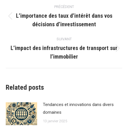
Navigation
PRÉCÉDENT
article
L’importance des taux d’intérêt dans vos
Article
décisions d’investissement
précédent
:
SUIVANT
Lʼimpact des infrastructures de transport sur
Article
lʼimmobilier
suivant
:
Related posts
Tendances et innovations dans divers
domaines
13 janvier 2025