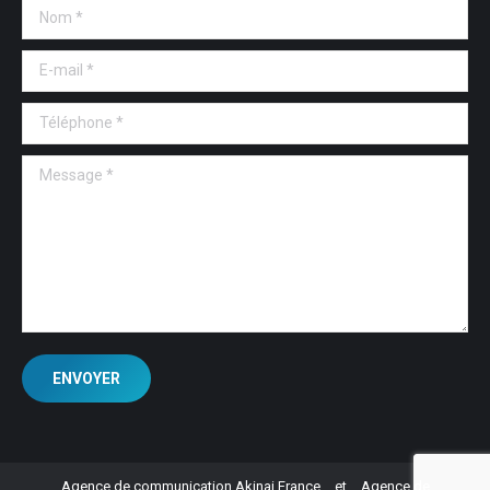
Nom *
E-mail *
Téléphone *
Message *
ENVOYER
Agence de communication Akinai France
et
Agence de