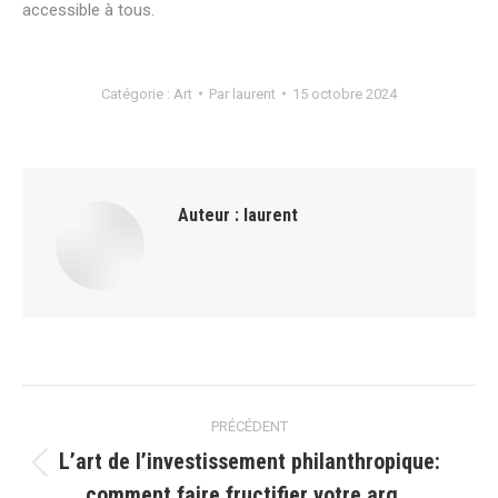
accessible à tous.
Catégorie :
Art
Par
laurent
15 octobre 2024
Auteur :
laurent
Navigation
PRÉCÉDENT
article
L’art de l’investissement philanthropique:
Article
comment faire fructifier votre arg…