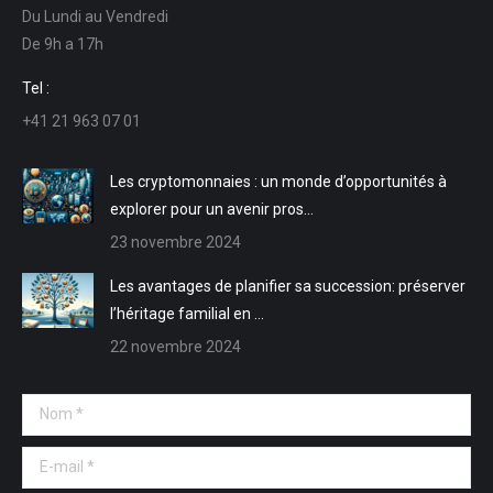
Du Lundi au Vendredi
s'ouvre
s'ouvre
mail
Web
De 9h a 17h
dans
dans
s'ouvre
s'ouvre
une
une
dans
dans
Tel :
nouvelle
nouvelle
une
une
+41 21 963 07 01
fenêtre
fenêtre
nouvelle
nouvelle
fenêtre
fenêtre
Les cryptomonnaies : un monde d’opportunités à
explorer pour un avenir pros…
23 novembre 2024
Les avantages de planifier sa succession: préserver
l’héritage familial en …
22 novembre 2024
Nom *
E-mail *