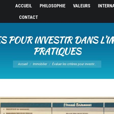
ACCUEIL
PHILOSOPHIE
VALEURS
INTERN
CONTACT
S POUR INVESTIR DANS L’I
PRATIQUES
Vous êtes ici :
Accueil
Immobilier
Évaluer les critères pour investir…