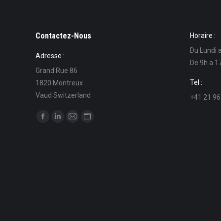
Contactez-Nous
Horaire :
Du Lundi 
Adresse :
De 9h a 1
Grand Rue 86
Tel :
1820 Montreux
Vaud Switzerland
+41 21 96
Trouvez nous sur :
La
La
La
La
page
page
page
page
Facebook
LinkedIn
E-
Site
s'ouvre
s'ouvre
mail
Web
dans
dans
s'ouvre
s'ouvre
une
une
dans
dans
nouvelle
nouvelle
une
une
fenêtre
fenêtre
nouvelle
nouvelle