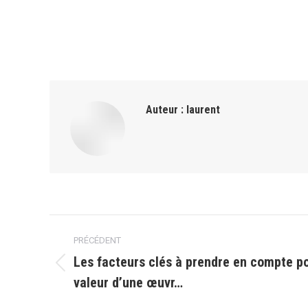
Auteur :
laurent
Navigation
PRÉCÉDENT
article
Les facteurs clés à prendre en compte p
Article
valeur d’une œuvr…
précédent