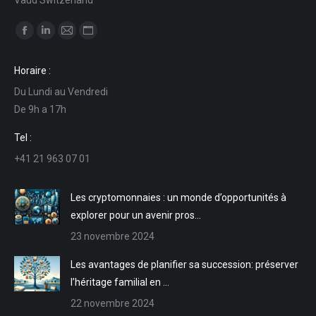
Trouvez nous sur :
La
La
La
La
page
page
page
page
Horaire :
Facebook
LinkedIn
E-
Site
Du Lundi au Vendredi
s'ouvre
s'ouvre
mail
Web
De 9h a 17h
dans
dans
s'ouvre
s'ouvre
une
une
dans
dans
Tel :
nouvelle
nouvelle
une
une
+41 21 963 07 01
fenêtre
fenêtre
nouvelle
nouvelle
fenêtre
fenêtre
Les cryptomonnaies : un monde d’opportunités à
explorer pour un avenir pros…
23 novembre 2024
Les avantages de planifier sa succession: préserver
l’héritage familial en …
22 novembre 2024