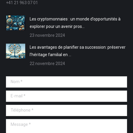
+41 21 963 07 01
fenêtre
fenêtre
nouvelle
nouvelle
fenêtre
fenêtre
Les cryptomonnaies : un monde d’opportunités à
explorer pour un avenir pros…
23 novembre 2024
Les avantages de planifier sa succession: préserver
l’héritage familial en …
22 novembre 2024
Nom *
E-mail *
Téléphone *
Message *