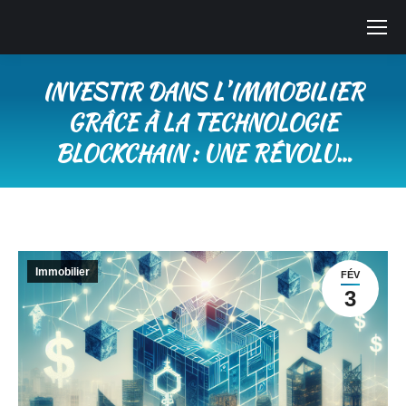
INVESTIR DANS LʼIMMOBILIER
GRÂCE À LA TECHNOLOGIE
BLOCKCHAIN : UNE RÉVOLU…
Vous êtes ici :
Immobilier
FÉV
3