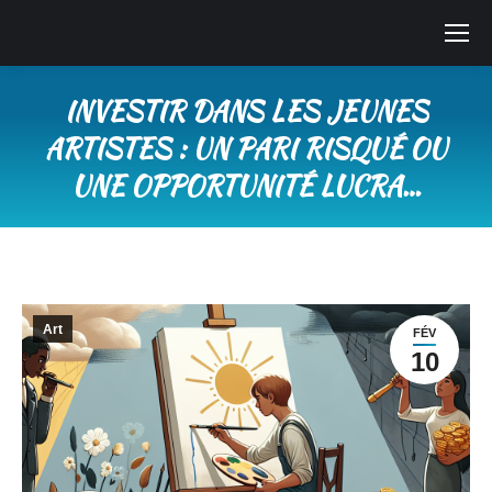
INVESTIR DANS LES JEUNES
ARTISTES : UN PARI RISQUÉ OU
UNE OPPORTUNITÉ LUCRA…
Vous êtes ici :
Art
FÉV
10