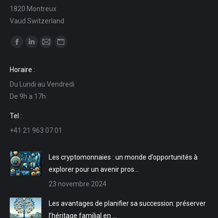
1820 Montreux
Vaud Switzerland
Trouvez nous sur :
La
La
La
La
page
page
page
page
Horaire :
Facebook
LinkedIn
E-
Site
Du Lundi au Vendredi
s'ouvre
s'ouvre
mail
Web
De 9h a 17h
dans
dans
s'ouvre
s'ouvre
une
une
dans
dans
Tel :
nouvelle
nouvelle
une
une
+41 21 963 07 01
fenêtre
fenêtre
nouvelle
nouvelle
fenêtre
fenêtre
Les cryptomonnaies : un monde d’opportunités à
explorer pour un avenir pros…
23 novembre 2024
Les avantages de planifier sa succession: préserver
l’héritage familial en …