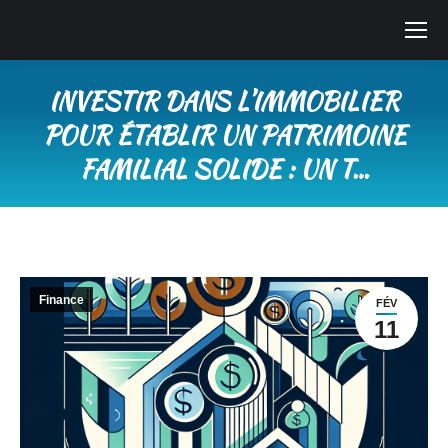
INVESTIR DANS L’IMMOBILIER
POUR ÉTABLIR UN PATRIMOINE
FAMILIAL SOLIDE : UN T…
Vous êtes ici :
Finance
FÉV
11