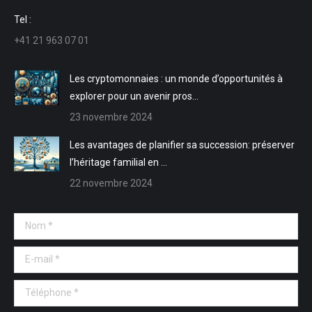
une
une
dans
dans
Tel :
nouvelle
nouvelle
une
une
+41 21 963 07 01
fenêtre
fenêtre
nouvelle
nouvelle
fenêtre
fenêtre
Les cryptomonnaies : un monde d’opportunités à
explorer pour un avenir pros…
23 novembre 2024
Les avantages de planifier sa succession: préserver
l’héritage familial en …
22 novembre 2024
Nom *
E-mail *
Téléphone *