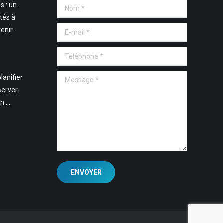
s : un
Nom *
tés à
E-mail *
venir
Téléphone *
Message *
lanifier
server
en …
ENVOYER