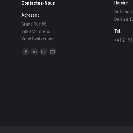
Contactez-Nous
Horaire :
Du Lundi 
Adresse :
De 9h a 1
Grand Rue 86
Tel :
1820 Montreux
Vaud Switzerland
+41 21 96
Trouvez nous sur :
La
La
La
La
page
page
page
page
Facebook
LinkedIn
E-
Site
s'ouvre
s'ouvre
mail
Web
dans
dans
s'ouvre
s'ouvre
une
une
dans
dans
nouvelle
nouvelle
une
une
fenêtre
fenêtre
nouvelle
nouvelle
fenêtre
fenêtre