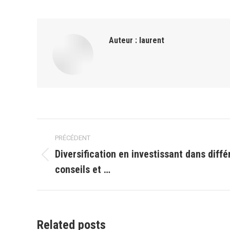
Auteur :
laurent
Navigation
PRÉCÉDENT
article
Diversification en investissant dans diffé
Article
conseils et …
précédent
:
Related posts