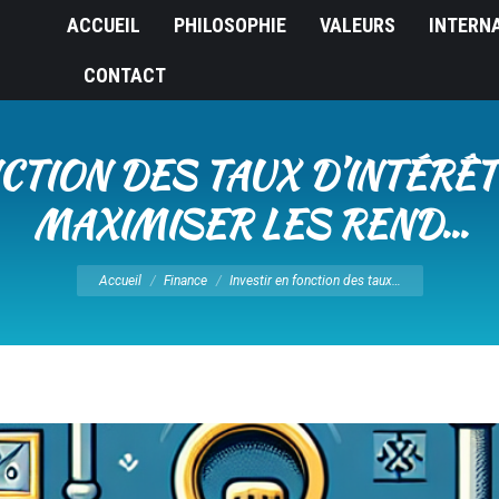
ACCUEIL
PHILOSOPHIE
VALEURS
INTERN
CONTACT
CTION DES TAUX D’INTÉRÊT
MAXIMISER LES REND…
Vous êtes ici :
Accueil
Finance
Investir en fonction des taux…