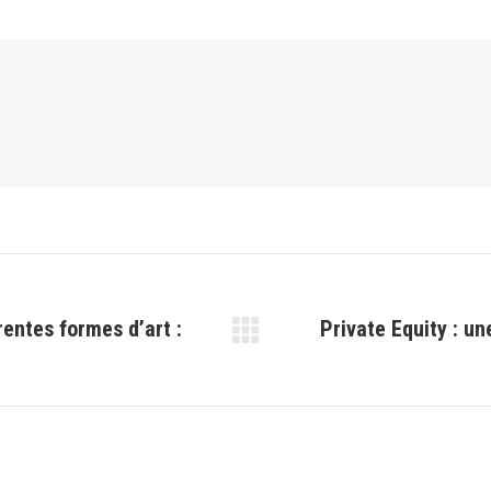
rentes formes d’art :
Private Equity : un
Article
suivant
: