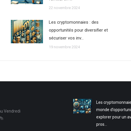
22 novembre 2024
Les cryptomonnaies : des
opportunités pour diversifier et
sécuriser vos inv…
19 novembre 2024
Les cryptomonnaie
monde d’opportuni
au Vendredi
explorer pour un a
7h
pros…