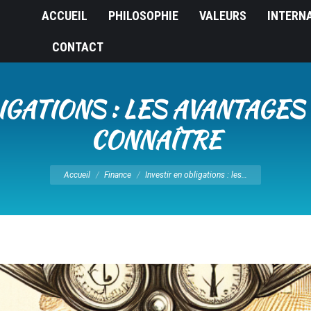
ACCUEIL
PHILOSOPHIE
VALEURS
INTERN
CONTACT
IGATIONS : LES AVANTAGES
CONNAÎTRE
Vous êtes ici :
Accueil
Finance
Investir en obligations : les…