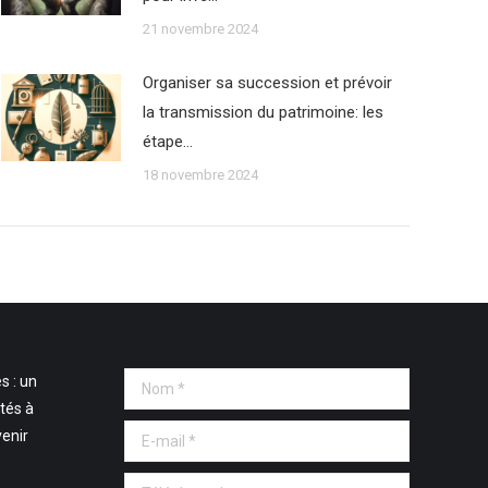
21 novembre 2024
Organiser sa succession et prévoir
la transmission du patrimoine: les
étape…
18 novembre 2024
s : un
Nom *
tés à
E-mail *
venir
Téléphone *