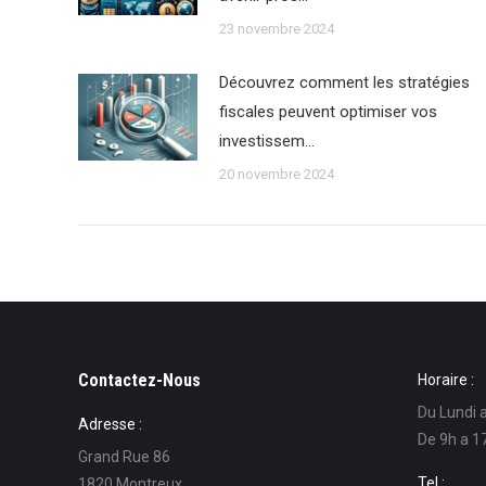
23 novembre 2024
Découvrez comment les stratégies
fiscales peuvent optimiser vos
investissem…
20 novembre 2024
Contactez-Nous
Horaire :
Du Lundi 
Adresse :
De 9h a 1
Grand Rue 86
Tel :
1820 Montreux