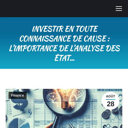
INVESTIR EN TOUTE
CONNAISSANCE DE CAUSE :
L’IMPORTANCE DE L’ANALYSE DES
ÉTAT…
Vous êtes ici :
Finance
AOÛT
28