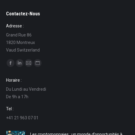
Contactez-Nous
Adresse :
Grand Rue 86
1820 Montreux
Vaud Switzerland
Trouvez nous sur :
La
La
La
La
page
page
page
page
Horaire :
Facebook
LinkedIn
E-
Site
Du Lundi au Vendredi
s'ouvre
s'ouvre
mail
Web
De 9h a 17h
dans
dans
s'ouvre
s'ouvre
une
une
dans
dans
Tel :
nouvelle
nouvelle
une
une
+41 21 963 07 01
fenêtre
fenêtre
nouvelle
nouvelle
fenêtre
fenêtre
Les cryptomonnaies : un monde d’opportunités à