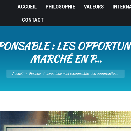
ACCUEIL
PHILOSOPHIE
VALEURS
INTERN
CONTACT
ONSABLE : LES OPPORTUNI
MARCHÉ EN P…
Vous êtes ici :
Accueil
Finance
Investissement responsable : les opportunités…