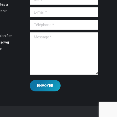
tés à
E-mail *
venir
Téléphone *
Message *
lanifier
server
en …
ENVOYER