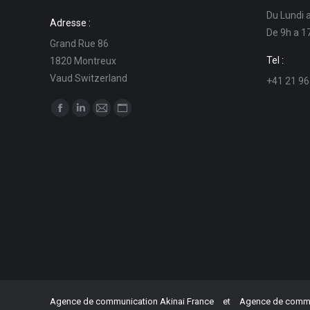
Du Lundi 
Adresse :
De 9h a 1
Grand Rue 86
Tel :
1820 Montreux
Vaud Switzerland
+41 21 96
Trouvez nous sur :
La
La
La
La
page
page
page
page
Facebook
LinkedIn
E-
Site
s'ouvre
s'ouvre
mail
Web
dans
dans
s'ouvre
s'ouvre
une
une
dans
dans
nouvelle
nouvelle
une
une
fenêtre
fenêtre
nouvelle
nouvelle
fenêtre
fenêtre
Agence de communication Akinai France
et
Agence de commun