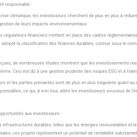
ent responsable :
crise climatique, les investisseurs cherchent de plus en plus à réduir
a gestion de leurs impacts environnementaux.
 régulateurs financiers mettent en place des cadres réglementaires 
a adopté la classification des finances durables, connue sous le nom
eçues, de nombreuses études montrent que les investissements resp
rme. Ceci est dû à une gestion prudente des risques ESG et à l’ident
 et les parties prenantes sont de plus en plus exigeants quant au r
nsables, ce qui, à son tour, attire les investisseurs soucieux de l’i
pportunités aux investisseurs :
 infrastructures durables, telles que les énergies renouvelables et 
es, ces projets représentent un potentiel de rentabilité substantiel 