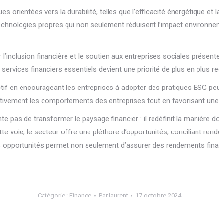
s orientées vers la durabilité, telles que l’efficacité énergétique et 
echnologies propres qui non seulement réduisent l’impact environnem
r l’inclusion financière et le soutien aux entreprises sociales présen
ervices financiers essentiels devient une priorité de plus en plus r
ctif en encourageant les entreprises à adopter des pratiques ESG pe
sitivement les comportements des entreprises tout en favorisant une
e pas de transformer le paysage financier : il redéfinit la manière d
tte voie, le secteur offre une pléthore d’opportunités, conciliant re
s opportunités permet non seulement d’assurer des rendements financ
Catégorie :
Finance
Par
laurent
17 octobre 2024