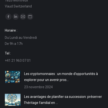
1820 Montreux
Vaud Switzerland
Trouvez nous sur :
La
La
La
La
page
page
page
page
Horaire :
Facebook
LinkedIn
E-
Site
Du Lundi au Vendredi
s'ouvre
s'ouvre
mail
Web
De 9h a 17h
dans
dans
s'ouvre
s'ouvre
une
une
dans
dans
Tel :
nouvelle
nouvelle
une
une
+41 21 963 07 01
fenêtre
fenêtre
nouvelle
nouvelle
fenêtre
fenêtre
Les cryptomonnaies : un monde d’opportunités à
explorer pour un avenir pros…
23 novembre 2024
Les avantages de planifier sa succession: préserver
l’héritage familial en …