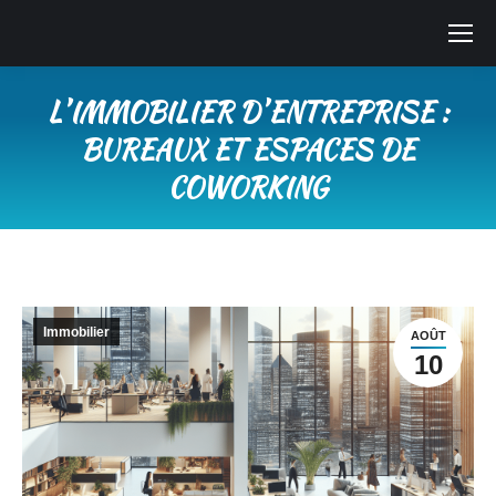
LʼIMMOBILIER DʼENTREPRISE :
BUREAUX ET ESPACES DE
COWORKING
Vous êtes ici :
Immobilier
AOÛT
10