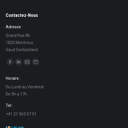
Contactez-Nous
Adresse :
Grand Rue 86
1820 Montreux
Vaud Switzerland
Trouvez nous sur :
La
La
La
La
page
page
page
page
Horaire :
Facebook
LinkedIn
E-
Site
Du Lundi au Vendredi
s'ouvre
s'ouvre
mail
Web
De 9h a 17h
dans
dans
s'ouvre
s'ouvre
une
une
dans
dans
Tel :
nouvelle
nouvelle
une
une
+41 21 963 07 01
fenêtre
fenêtre
nouvelle
nouvelle
fenêtre
fenêtre