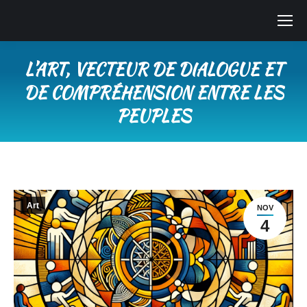
L’ART, VECTEUR DE DIALOGUE ET
DE COMPRÉHENSION ENTRE LES
PEUPLES
Vous êtes ici :
Art
NOV
4