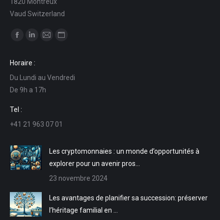
1820 Montreux
Vaud Switzerland
Trouvez nous sur :
La
La
La
La
page
page
page
page
Horaire :
Facebook
LinkedIn
E-
Site
Du Lundi au Vendredi
s'ouvre
s'ouvre
mail
Web
De 9h a 17h
dans
dans
s'ouvre
s'ouvre
une
une
dans
dans
Tel :
nouvelle
nouvelle
une
une
+41 21 963 07 01
fenêtre
fenêtre
nouvelle
nouvelle
fenêtre
fenêtre
Les cryptomonnaies : un monde d’opportunités à
explorer pour un avenir pros…
23 novembre 2024
Les avantages de planifier sa succession: préserver
l’héritage familial en …