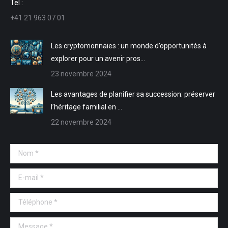
Tel :
nouvelle
nouvelle
une
une
+41 21 963 07 01
fenêtre
fenêtre
nouvelle
nouvelle
fenêtre
fenêtre
Les cryptomonnaies : un monde d’opportunités à
explorer pour un avenir pros…
23 novembre 2024
Les avantages de planifier sa succession: préserver
l’héritage familial en …
22 novembre 2024
Nom *
E-mail *
Téléphone *
Message *