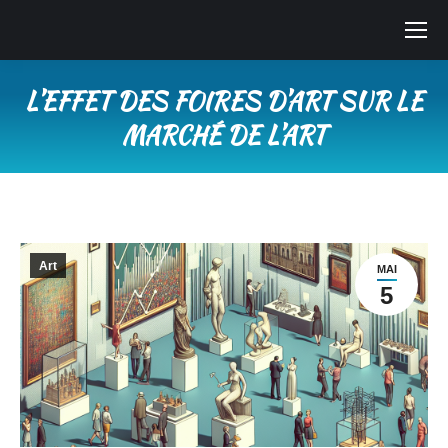
L’EFFET DES FOIRES D’ART SUR LE
MARCHÉ DE L’ART
Vous êtes ici :
Art
MAI
5