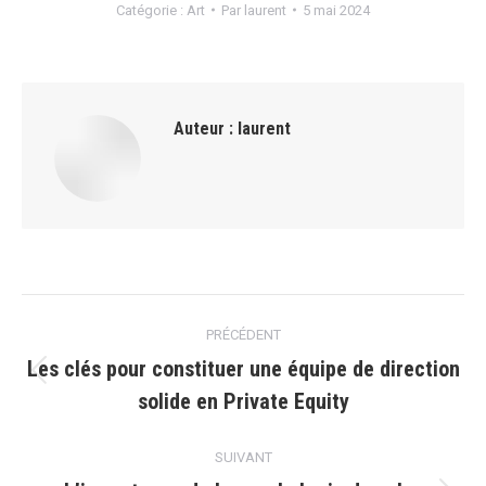
Catégorie :
Art
Par
laurent
5 mai 2024
Auteur :
laurent
Navigation
PRÉCÉDENT
article
Les clés pour constituer une équipe de direction
Article
solide en Private Equity
précédent
:
SUIVANT