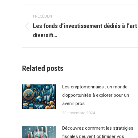
Navigation
PRÉCÉDENT
article
Les fonds d’investissement dédiés à l’art
Article
diversifi…
précédent
:
Related posts
Les cryptomonnaies : un monde
d’opportunités à explorer pour un
avenir pros…
23 novembre 2024
Découvrez comment les stratégies
fiscales peuvent optimiser vos