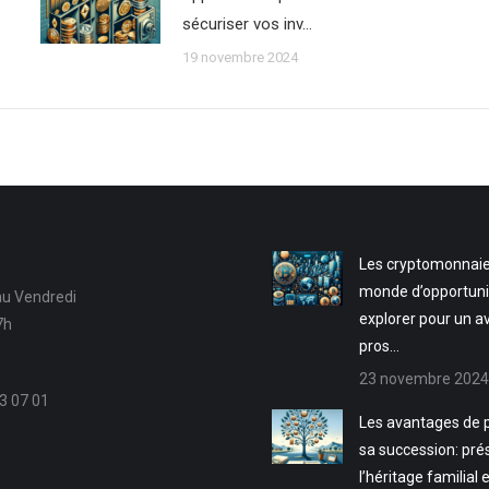
sécuriser vos inv…
19 novembre 2024
Les cryptomonnaie
monde d’opportuni
au Vendredi
explorer pour un a
7h
pros…
23 novembre 2024
3 07 01
Les avantages de p
sa succession: pré
l’héritage familial 