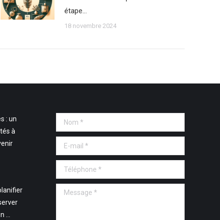
étape…
18 novembre 2024
s : un
Nom *
tés à
E-mail *
venir
Téléphone *
Message *
lanifier
server
en …