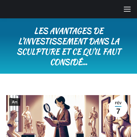
LES AVANTAGES DE
L’INVESTISSEMENT DANS LA
SCULPTURE ET CE QU’IL FAUT
CONSIDÉ…
Vous êtes ici :
Art
FÉV
7