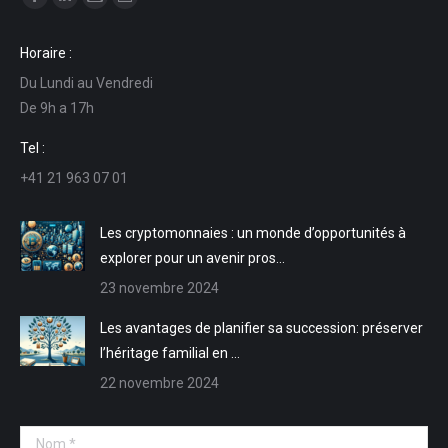
La
La
La
La
page
page
page
page
Horaire :
Facebook
LinkedIn
E-
Site
Du Lundi au Vendredi
s'ouvre
s'ouvre
mail
Web
De 9h a 17h
dans
dans
s'ouvre
s'ouvre
une
une
dans
dans
Tel :
nouvelle
nouvelle
une
une
+41 21 963 07 01
fenêtre
fenêtre
nouvelle
nouvelle
fenêtre
fenêtre
Les cryptomonnaies : un monde d’opportunités à
explorer pour un avenir pros…
23 novembre 2024
Les avantages de planifier sa succession: préserver
l’héritage familial en …
22 novembre 2024
Nom *