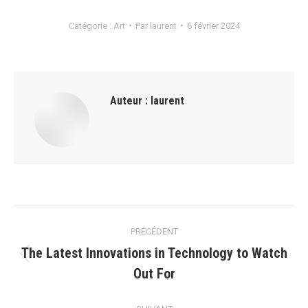
Catégorie :
Art
Par
laurent
6 février 2024
Auteur :
laurent
Navigation
PRÉCÉDENT
article
The Latest Innovations in Technology to Watch
Article
Out For
précédent
: