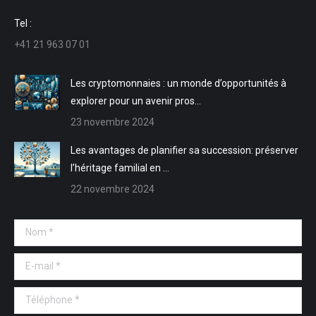
une
une
dans
dans
Tel :
nouvelle
nouvelle
une
une
+41 21 963 07 01
fenêtre
fenêtre
nouvelle
nouvelle
fenêtre
fenêtre
Les cryptomonnaies : un monde d’opportunités à
explorer pour un avenir pros…
23 novembre 2024
Les avantages de planifier sa succession: préserver
l’héritage familial en …
22 novembre 2024
Nom *
E-mail *
Téléphone *