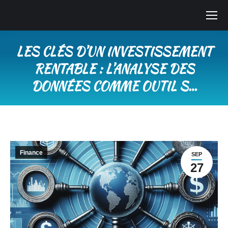
LES CLÉS D’UN INVESTISSEMENT
RENTABLE : L’ANALYSE DES
DONNÉES COMME OUTIL S…
Vous êtes ici :
Finance
SEP
27