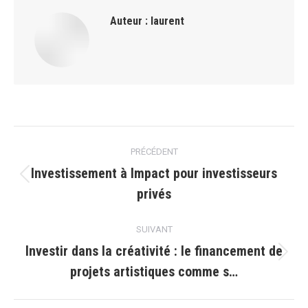
Auteur :
laurent
Navigation
PRÉCÉDENT
article
Investissement à Impact pour investisseurs
Article
privés
précédent
:
SUIVANT
Investir dans la créativité : le financement de
Article
projets artistiques comme s…
suivant
: