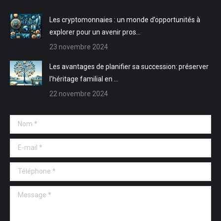
fenêtre
fenêtre
Les cryptomonnaies : un monde d’opportunités à
explorer pour un avenir pros…
23 novembre 2024
Les avantages de planifier sa succession: préserver
l’héritage familial en …
22 novembre 2024
Nom *
E-mail *
Téléphone *
Message *