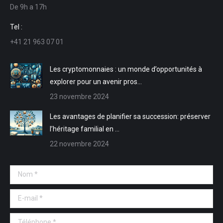
De 9h a 17h
dans
dans
s'ouvre
s'ouvre
une
une
dans
dans
Tel :
nouvelle
nouvelle
une
une
+41 21 963 07 01
fenêtre
fenêtre
nouvelle
nouvelle
fenêtre
fenêtre
Les cryptomonnaies : un monde d’opportunités à
explorer pour un avenir pros…
23 novembre 2024
Les avantages de planifier sa succession: préserver
l’héritage familial en …
22 novembre 2024
Nom *
E-mail *
Téléphone *