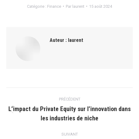
Catégorie :
Finance
Par
laurent
15 août 2024
Auteur :
laurent
Navigation
PRÉCÉDENT
article
L’impact du Private Equity sur l’innovation dans
Article
les industries de niche
précédent
:
SUIVANT