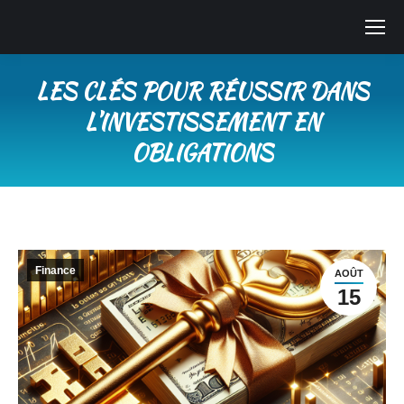
LES CLÉS POUR RÉUSSIR DANS
L’INVESTISSEMENT EN
OBLIGATIONS
Vous êtes ici :
Finance
AOÛT
15