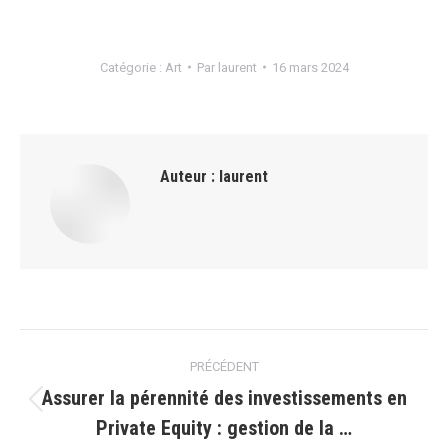
Catégorie :
Art
Par
laurent
16 mars 2024
Auteur :
laurent
Navigation
PRÉCÉDENT
article
Assurer la pérennité des investissements en
Article
Private Equity : gestion de la …
précédent