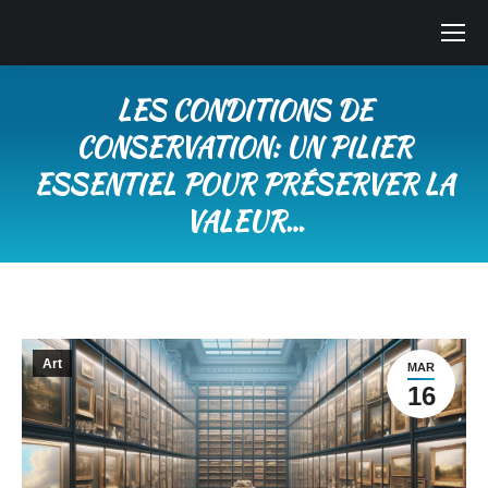
LES CONDITIONS DE
CONSERVATION: UN PILIER
ESSENTIEL POUR PRÉSERVER LA
VALEUR…
Vous êtes ici :
Art
MAR
16