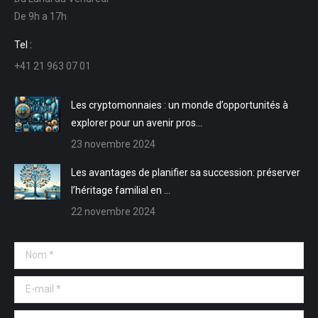
s'ouvre
s'ouvre
mail
Web
De 9h a 17h
dans
dans
s'ouvre
s'ouvre
une
une
dans
dans
Tel :
nouvelle
nouvelle
une
une
+41 21 963 07 01
fenêtre
fenêtre
nouvelle
nouvelle
fenêtre
fenêtre
Les cryptomonnaies : un monde d’opportunités à
explorer pour un avenir pros…
23 novembre 2024
Les avantages de planifier sa succession: préserver
l’héritage familial en …
22 novembre 2024
Nom *
E-mail *