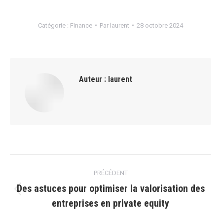
Catégorie :
Finance
Par
laurent
28 octobre 2024
Auteur :
laurent
Navigation
PRÉCÉDENT
article
Des astuces pour optimiser la valorisation des
Article
entreprises en private equity
précédent