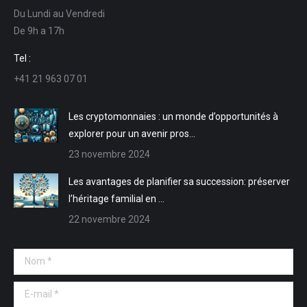
Du Lundi au Vendredi
s'ouvre
s'ouvre
mail
Web
De 9h a 17h
dans
dans
s'ouvre
s'ouvre
une
une
dans
dans
Tel :
nouvelle
nouvelle
une
une
+41 21 963 07 01
fenêtre
fenêtre
nouvelle
nouvelle
fenêtre
fenêtre
Les cryptomonnaies : un monde d’opportunités à
explorer pour un avenir pros…
23 novembre 2024
Les avantages de planifier sa succession: préserver
l’héritage familial en …
22 novembre 2024
Nom *
E-mail *