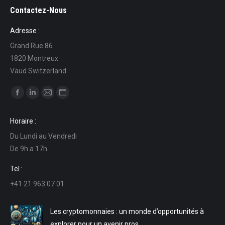
Contactez-Nous
Adresse :
Grand Rue 86
1820 Montreux
Vaud Switzerland
Trouvez nous sur :
La
La
La
La
page
page
page
page
Horaire :
Facebook
LinkedIn
E-
Site
Du Lundi au Vendredi
s'ouvre
s'ouvre
mail
Web
De 9h a 17h
dans
dans
s'ouvre
s'ouvre
une
une
dans
dans
Tel :
nouvelle
nouvelle
une
une
+41 21 963 07 01
fenêtre
fenêtre
nouvelle
nouvelle
fenêtre
fenêtre
Les cryptomonnaies : un monde d’opportunités à
explorer pour un avenir pros…