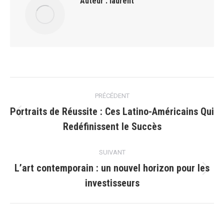
Auteur :
laurent
Navigation
PRÉCÉDENT
article
Portraits de Réussite : Ces Latino-Américains Qui
Article
Redéfinissent le Succès
précédent
:
SUIVANT
L’art contemporain : un nouvel horizon pour les
Article
investisseurs
suivant
: