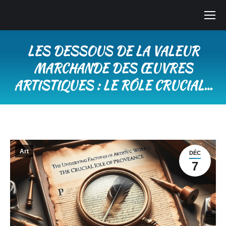
LES DESSOUS DE LA VALEUR
MARCHANDE DES ŒUVRES
ARTISTIQUES : LE RÔLE CRUCIAL…
Vous êtes ici :
Art
DÉC
7