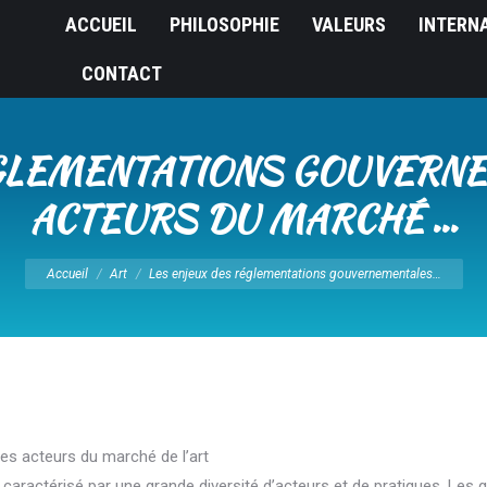
ACCUEIL
PHILOSOPHIE
VALEURS
INTERN
CONTACT
GLEMENTATIONS GOUVERN
ACTEURS DU MARCHÉ …
Vous êtes ici :
Accueil
Art
Les enjeux des réglementations gouvernementales…
es acteurs du marché de l’art
caractérisé par une grande diversité d’acteurs et de pratiques. Les g