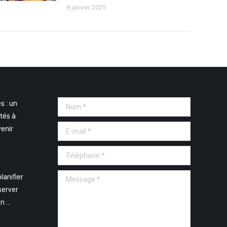
8 janvier 2025
s : un
Nom *
tés à
E-mail *
venir
Téléphone *
Message *
lanifier
server
en …