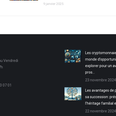
9 janvier 2025
Les cryptomonnaie
monde d’opportuni
au Vendredi
explorer pour un a
7h
pros…
23 novembre 2024
3 07 01
Les avantages de p
sa succession: pré
l’héritage familial 
22 novembre 2024