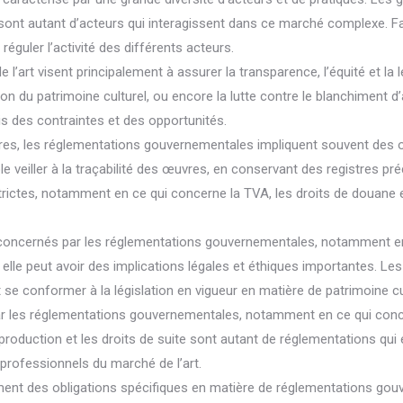
les sont autant d’acteurs qui interagissent dans ce marché complexe. F
éguler l’activité des différents acteurs.
art visent principalement à assurer la transparence, l’équité et la l
tion du patrimoine culturel, ou encore la lutte contre le blanchiment 
is des contraintes et des opportunités.
ères, les réglementations gouvernementales impliquent souvent des o
veiller à la traçabilité des œuvres, en conservant des registres préc
trictes, notamment en ce qui concerne la TVA, les droits de douane e
 concernés par les réglementations gouvernementales, notamment en 
elle peut avoir des implications légales et éthiques importantes. Le
 et se conformer à la législation en vigueur en matière de patrimoine cu
ar les réglementations gouvernementales, notamment en ce qui concer
de reproduction et les droits de suite sont autant de réglementations qu
 professionnels du marché de l’art.
alement des obligations spécifiques en matière de réglementations go