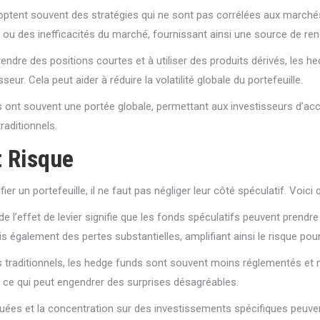
optent souvent des stratégies qui ne sont pas corrélées aux marchés 
ges ou des inefficacités du marché, fournissant ainsi une source d
rendre des positions courtes et à utiliser des produits dérivés, les 
seur. Cela peut aider à réduire la volatilité globale du portefeuille.
 ont souvent une portée globale, permettant aux investisseurs d’ac
raditionnels.
t Risque
ifier un portefeuille, il ne faut pas négliger leur côté spéculatif. Vo
e de l’effet de levier signifie que les fonds spéculatifs peuvent prend
is également des pertes substantielles, amplifiant ainsi le risque pour 
 traditionnels, les hedge funds sont souvent moins réglementés et 
 ce qui peut engendrer des surprises désagréables.
quées et la concentration sur des investissements spécifiques peuven