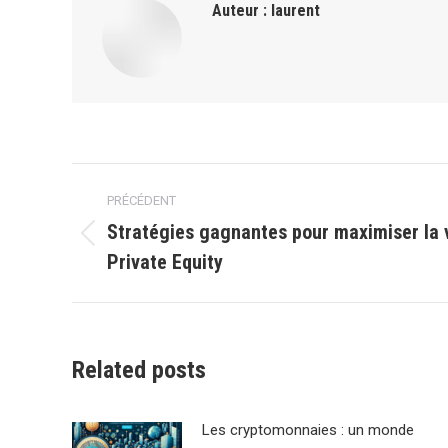
Auteur :
laurent
Navigation
PRÉCÉDENT
article
Stratégies gagnantes pour maximiser la 
Article
Private Equity
précédent
:
Related posts
Les cryptomonnaies : un monde