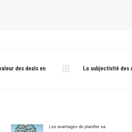
valeur des deals en
La subjectivité des 
Article
suivant
:
Les avantages de planifier sa