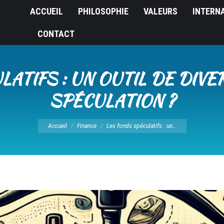
ACCUEIL
PHILOSOPHIE
VALEURS
INTERN
CONTACT
ATIFS : UN OUTIL DE DIVE
SPÉCULATION ?
Vous êtes ici :
Accueil
Finance
Les fonds spéculatifs : un…