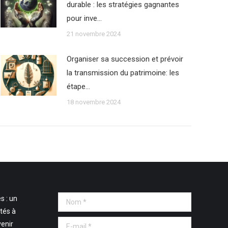
durable : les stratégies gagnantes
pour inve…
21 novembre 2024
Organiser sa succession et prévoir
la transmission du patrimoine: les
étape…
18 novembre 2024
s : un
Nom *
tés à
E-mail *
venir