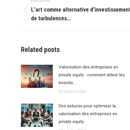
PRÉCÉDENT
article
Lʼart comme alternative d’investissemen
Article
de turbulences…
précédent
:
Related posts
Valorisation des entreprises en
private equity : comment attirer les
investis…
31 octobre 2024
Des astuces pour optimiser la
valorisation des entreprises en
private equity