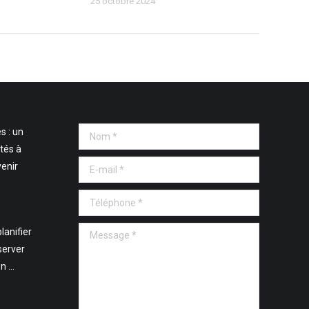
25 octobre 2024
s : un
Nom *
tés à
E-mail *
venir
Téléphone *
Message *
lanifier
server
en …