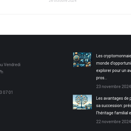
26 octobre 2024
Les cryptomonnaie
monde d’opportuni
au Vendredi
explorer pour un a
7h
pros…
23 novembre 2024
3 07 01
Les avantages de p
sa succession: pré
l’héritage familial 
22 novembre 2024