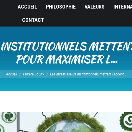
ACCUEIL
PHILOSOPHIE
VALEURS
INTERN
CONTACT
INSTITUTIONNELS METTENT
POUR MAXIMISER L…
Vous êtes ici :
Accueil
Private Equity
Les investisseurs institutionnels mettent l’accent…