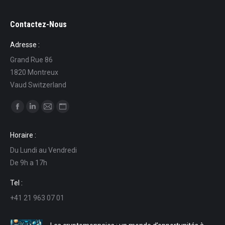
Contactez-Nous
Adresse :
Grand Rue 86
1820 Montreux
Vaud Switzerland
Trouvez nous sur :
La
La
La
La
page
page
page
page
Horaire :
Facebook
LinkedIn
E-
Site
Du Lundi au Vendredi
s'ouvre
s'ouvre
mail
Web
De 9h a 17h
dans
dans
s'ouvre
s'ouvre
une
une
dans
dans
Tel :
nouvelle
nouvelle
une
une
+41 21 963 07 01
fenêtre
fenêtre
nouvelle
nouvelle
fenêtre
fenêtre