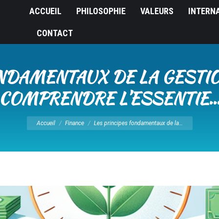
ACCUEIL
PHILOSOPHIE
VALEURS
INTERN
CONTACT
ONDAMENTAUX DE LA GESTIO
COMPRENDRE L’ESSENTIE
Vous êtes ici :
Accueil
Finance
Les principes fondamentaux de la…