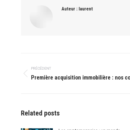
Auteur :
laurent
Navigation
PRÉCÉDENT
article
Première acquisition immobilière : nos co
Article
précédent
:
Related posts